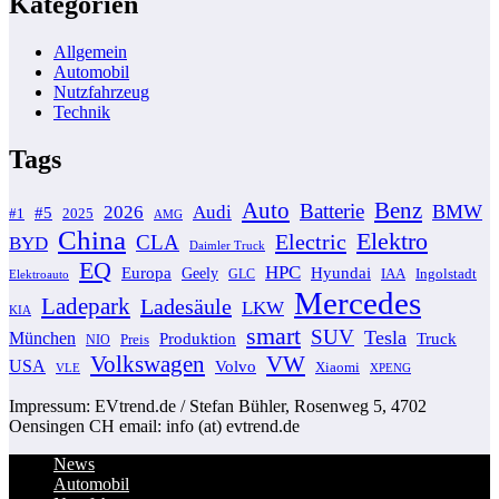
Kategorien
Allgemein
Automobil
Nutzfahrzeug
Technik
Tags
Auto
Benz
Batterie
BMW
2026
Audi
#5
#1
2025
AMG
China
Elektro
Electric
CLA
BYD
Daimler Truck
EQ
HPC
Europa
Hyundai
Geely
GLC
IAA
Ingolstadt
Elektroauto
Mercedes
Ladepark
Ladesäule
LKW
KIA
smart
SUV
Tesla
München
Produktion
Truck
NIO
Preis
VW
Volkswagen
USA
Volvo
Xiaomi
VLE
XPENG
Impressum: EVtrend.de / Stefan Bühler, Rosenweg 5, 4702
Oensingen CH email: info (at) evtrend.de
News
Automobil