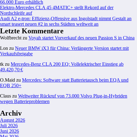
66.000 Euro erhältlich
Elektro-Mercedes CLA 45 4MATIC+ stellt Rekord auf der
Nordschleife auf
Audi A2 e-tron: Effizienz-Offensive aus Ingolstadt nimmt Gestalt an
smart teasert neuen #2 in sechs Städten weltweit an
Letzte Kommentare
Wolfbrecht
zu
Voyah startet Vorverkauf des neuen Passion S in China
Lon
zu
Neuer BMW iX3 für China: Verlängerte Version startet mit
Verkaufsfreigabe
tk
zu
Mercedes-Benz CLA 200 EQ: Vollelektrischer Einstieg ab
49.420,70 €
O.Maid
zu
Mercedes: Software statt Batterietausch beim EQA und
EQB 250+
Claus
zu
Weltweiter Rückruf von 73.000 Volvo Plug-in-Hybriden
wegen Batterieproblemen
Archiv
August 2026
Juli 2026
Juni 2026
Mai 2026