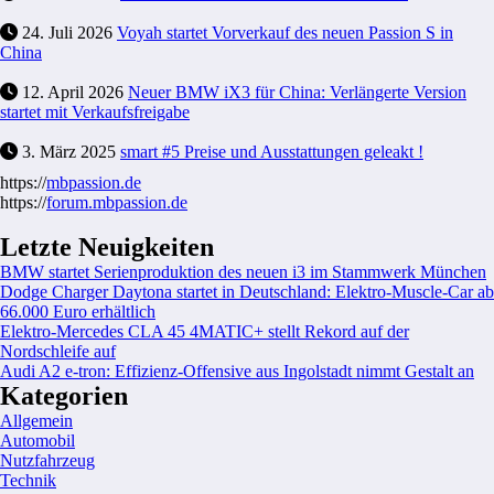
24. Juli 2026
Voyah startet Vorverkauf des neuen Passion S in
China
12. April 2026
Neuer BMW iX3 für China: Verlängerte Version
startet mit Verkaufsfreigabe
3. März 2025
smart #5 Preise und Ausstattungen geleakt !
https://
mbpassion.de
https://
forum.mbpassion.de
Letzte Neuigkeiten
BMW startet Serienproduktion des neuen i3 im Stammwerk München
Dodge Charger Daytona startet in Deutschland: Elektro-Muscle-Car ab
66.000 Euro erhältlich
Elektro-Mercedes CLA 45 4MATIC+ stellt Rekord auf der
Nordschleife auf
Audi A2 e-tron: Effizienz-Offensive aus Ingolstadt nimmt Gestalt an
Kategorien
Allgemein
Automobil
Nutzfahrzeug
Technik