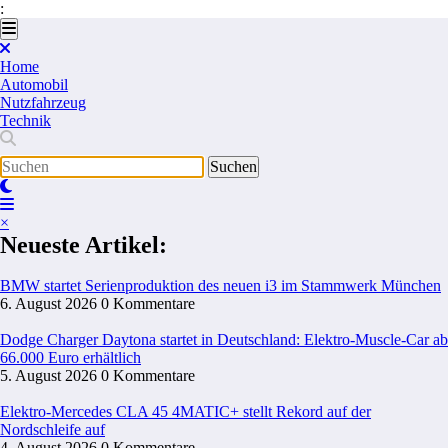
:
Zum
Inhalt
springen
Home
Automobil
Nutzfahrzeug
Technik
×
Neueste Artikel:
BMW startet Serienproduktion des neuen i3 im Stammwerk München
6. August 2026
0 Kommentare
Dodge Charger Daytona startet in Deutschland: Elektro-Muscle-Car ab
66.000 Euro erhältlich
5. August 2026
0 Kommentare
Elektro-Mercedes CLA 45 4MATIC+ stellt Rekord auf der
Nordschleife auf
4. August 2026
0 Kommentare