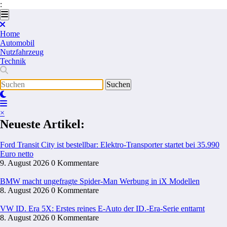
:
Zum
Inhalt
springen
Home
Automobil
Nutzfahrzeug
Technik
×
Neueste Artikel:
Ford Transit City ist bestellbar: Elektro-Transporter startet bei 35.990
Euro netto
9. August 2026
0 Kommentare
BMW macht ungefragte Spider-Man Werbung in iX Modellen
8. August 2026
0 Kommentare
VW ID. Era 5X: Erstes reines E-Auto der ID.-Era-Serie enttarnt
8. August 2026
0 Kommentare