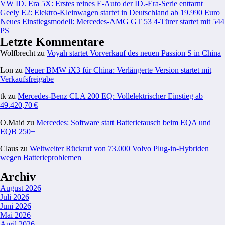
VW ID. Era 5X: Erstes reines E-Auto der ID.-Era-Serie enttarnt
Geely E2: Elektro-Kleinwagen startet in Deutschland ab 19.990 Euro
Neues Einstiegsmodell: Mercedes-AMG GT 53 4-Türer startet mit 544
PS
Letzte Kommentare
Wolfbrecht
zu
Voyah startet Vorverkauf des neuen Passion S in China
Lon
zu
Neuer BMW iX3 für China: Verlängerte Version startet mit
Verkaufsfreigabe
tk
zu
Mercedes-Benz CLA 200 EQ: Vollelektrischer Einstieg ab
49.420,70 €
O.Maid
zu
Mercedes: Software statt Batterietausch beim EQA und
EQB 250+
Claus
zu
Weltweiter Rückruf von 73.000 Volvo Plug-in-Hybriden
wegen Batterieproblemen
Archiv
August 2026
Juli 2026
Juni 2026
Mai 2026
April 2026