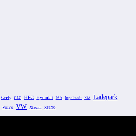
Ladepark
HPC
Geely
Hyundai
GLC
IAA
Ingolstadt
KIA
VW
Volvo
Xiaomi
XPENG