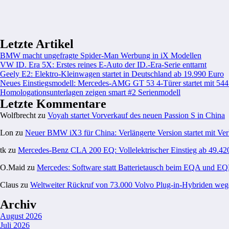
Letzte Artikel
BMW macht ungefragte Spider-Man Werbung in iX Modellen
VW ID. Era 5X: Erstes reines E-Auto der ID.-Era-Serie enttarnt
Geely E2: Elektro-Kleinwagen startet in Deutschland ab 19.990 Euro
Neues Einstiegsmodell: Mercedes-AMG GT 53 4-Türer startet mit 54
Homologationsunterlagen zeigen smart #2 Serienmodell
Letzte Kommentare
Wolfbrecht
zu
Voyah startet Vorverkauf des neuen Passion S in China
Lon
zu
Neuer BMW iX3 für China: Verlängerte Version startet mit Ver
tk
zu
Mercedes-Benz CLA 200 EQ: Vollelektrischer Einstieg ab 49.42
O.Maid
zu
Mercedes: Software statt Batterietausch beim EQA und E
Claus
zu
Weltweiter Rückruf von 73.000 Volvo Plug-in-Hybriden weg
Archiv
August 2026
Juli 2026