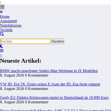
:
Zum
Inhalt
springen
Home
Automobil
Nutzfahrzeug
Technik
×
Neueste Artikel:
BMW macht ungefragte Spider-Man Werbung in iX Modellen
8. August 2026
0 Kommentare
VW ID. Era 5X: Erstes reines E-Auto der ID.-Era-Serie enttarnt
8. August 2026
0 Kommentare
Geely E2: Elektro-Kleinwagen startet in Deutschland ab 19.990 Euro
8. August 2026
0 Kommentare
Neues Einstiegsmodell: Mercedes-AMG GT 53 4-Türer startet mit 54