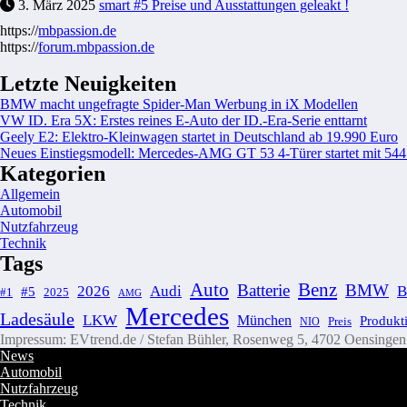
3. März 2025
smart #5 Preise und Ausstattungen geleakt !
https://
mbpassion.de
https://
forum.mbpassion.de
Letzte Neuigkeiten
BMW macht ungefragte Spider-Man Werbung in iX Modellen
VW ID. Era 5X: Erstes reines E-Auto der ID.-Era-Serie enttarnt
Geely E2: Elektro-Kleinwagen startet in Deutschland ab 19.990 Euro
Neues Einstiegsmodell: Mercedes-AMG GT 53 4-Türer startet mit 54
Kategorien
Allgemein
Automobil
Nutzfahrzeug
Technik
Tags
Auto
Benz
Batterie
BMW
2026
Audi
#5
#1
2025
AMG
Mercedes
Ladesäule
LKW
München
Produkt
Preis
NIO
Impressum: EVtrend.de / Stefan Bühler, Rosenweg 5, 4702 Oensingen C
News
Automobil
Nutzfahrzeug
Technik