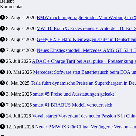
Beliebt
Kommentar
8. August 2026
BMW macht ungefragte Spider-Man Werbung in i
8. August 2026
VW ID. Era 5X: Erstes reines E-Auto der ID.-Era-Se
8. August 2026
Geely E2: Elektro-Kleinwagen startet in Deutschla
7. August 2026
Neues Einstiegsmodell: Mercedes-AMG GT 53 4-Tür
25. Juli 2025
ADAC e-Charge Tarif bei Aral pulse – Preissenkung 
10. Mai 2025
Mercedes: Software statt Batterietausch beim EQA 
8. Mai 2025
Tesla führt dynamische Preise an Superchargern in Deu
3. März 2025
smart #5 Preise und Ausstattungen geleakt !
7. März 2025
smart #1 BRABUS Modell verteuert sich
24. Juli 2026
Voyah startet Vorverkauf des neuen Passion S in Chin
12. April 2026
Neuer BMW iX3 für China: Verlängerte Version start