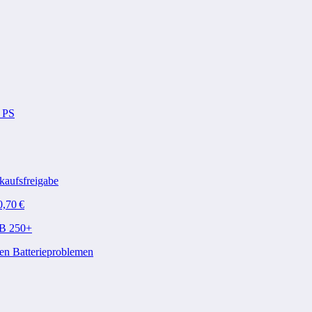
4 PS
kaufsfreigabe
0,70 €
QB 250+
en Batterieproblemen