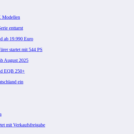
X Modellen
rie enttarnt
nd ab 19.990 Euro
er startet mit 544 PS
ab August 2025
und EQB 250+
tschland ein
a
et mit Verkaufsfreigabe