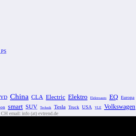
4 PS
China
Elektro
EQ
Electric
CLA
BYD
Europa
Elektroauto
smart
Volkswagen
SUV
Tesla
ion
USA
Truck
VLE
Technik
H email: info (at) evtrend.de