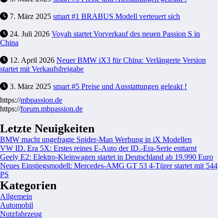
7. März 2025
smart #1 BRABUS Modell verteuert sich
24. Juli 2026
Voyah startet Vorverkauf des neuen Passion S in
China
12. April 2026
Neuer BMW iX3 für China: Verlängerte Version
startet mit Verkaufsfreigabe
3. März 2025
smart #5 Preise und Ausstattungen geleakt !
https://
mbpassion.de
https://
forum.mbpassion.de
Letzte Neuigkeiten
BMW macht ungefragte Spider-Man Werbung in iX Modellen
VW ID. Era 5X: Erstes reines E-Auto der ID.-Era-Serie enttarnt
Geely E2: Elektro-Kleinwagen startet in Deutschland ab 19.990 Euro
Neues Einstiegsmodell: Mercedes-AMG GT 53 4-Türer startet mit 544
PS
Kategorien
Allgemein
Automobil
Nutzfahrzeug