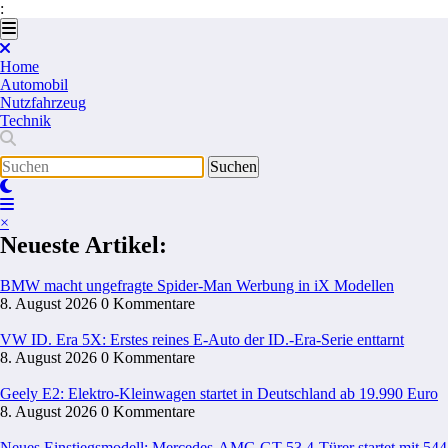
:
Zum
Inhalt
springen
Home
Automobil
Nutzfahrzeug
Technik
×
Neueste Artikel:
BMW macht ungefragte Spider-Man Werbung in iX Modellen
8. August 2026
0 Kommentare
VW ID. Era 5X: Erstes reines E-Auto der ID.-Era-Serie enttarnt
8. August 2026
0 Kommentare
Geely E2: Elektro-Kleinwagen startet in Deutschland ab 19.990 Euro
8. August 2026
0 Kommentare
Neues Einstiegsmodell: Mercedes-AMG GT 53 4-Türer startet mit 544