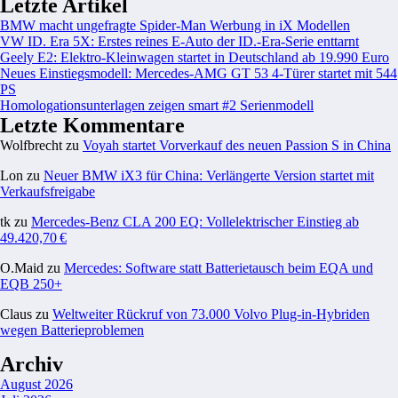
Letzte Artikel
BMW macht ungefragte Spider-Man Werbung in iX Modellen
VW ID. Era 5X: Erstes reines E-Auto der ID.-Era-Serie enttarnt
Geely E2: Elektro-Kleinwagen startet in Deutschland ab 19.990 Euro
Neues Einstiegsmodell: Mercedes-AMG GT 53 4-Türer startet mit 544
PS
Homologationsunterlagen zeigen smart #2 Serienmodell
Letzte Kommentare
Wolfbrecht
zu
Voyah startet Vorverkauf des neuen Passion S in China
Lon
zu
Neuer BMW iX3 für China: Verlängerte Version startet mit
Verkaufsfreigabe
tk
zu
Mercedes-Benz CLA 200 EQ: Vollelektrischer Einstieg ab
49.420,70 €
O.Maid
zu
Mercedes: Software statt Batterietausch beim EQA und
EQB 250+
Claus
zu
Weltweiter Rückruf von 73.000 Volvo Plug-in-Hybriden
wegen Batterieproblemen
Archiv
August 2026